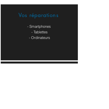
Vos réparations
- Smartphones
- Tablettes
- Ordinateurs
Nos Service Pros
- Site Web / Boutique en ligne
- Cartes de visites / Flyers
- Pages Pros Réseaux Sociaux
​- Logo