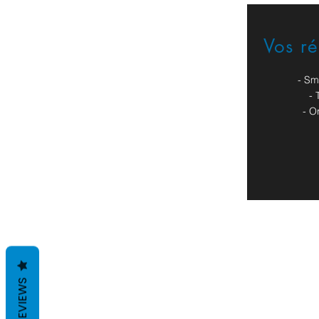
Vos r
Formulaire de contact
- Sm
- 
- O
REVIEWS