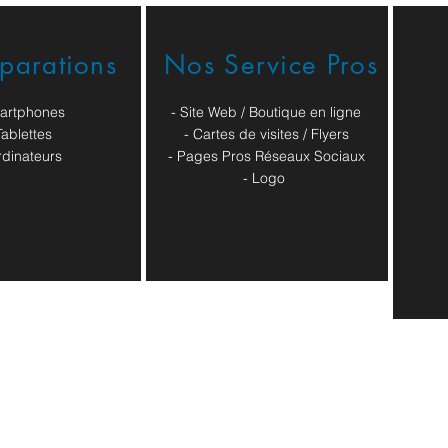
éparations
Nos Service Pros
artphones
- Site Web / Boutique en ligne
Tablettes
- Cartes de visites / Flyers
rdinateurs
- Pages Pros Réseaux Sociaux
​- Logo