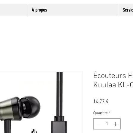
À propos
Servi
Écouteurs F
Kuulaa KL-
Prix
16,77 €
Quantité
*