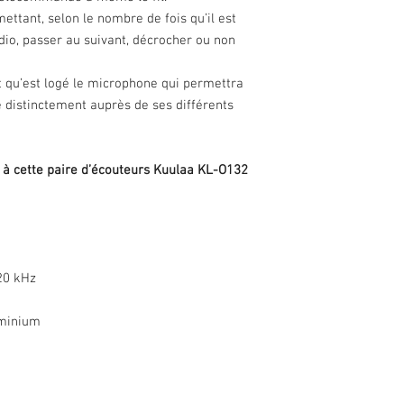
ttant, selon le nombre de fois qu’il est
io, passer au suivant, décrocher ou non
t qu’est logé le microphone qui permettra
e distinctement auprès de ses différents
s à cette paire d’écouteurs Kuulaa KL-O132
20 kHz
uminium