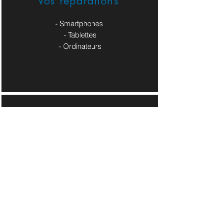
Vos réparations
- Smartphones
- Tablettes
- Ordinateurs
Nos Service Pros
- Site Web / Boutique en ligne
- Cartes de visites / Flyers
- Pages Pros Réseaux Sociaux
​- Logo