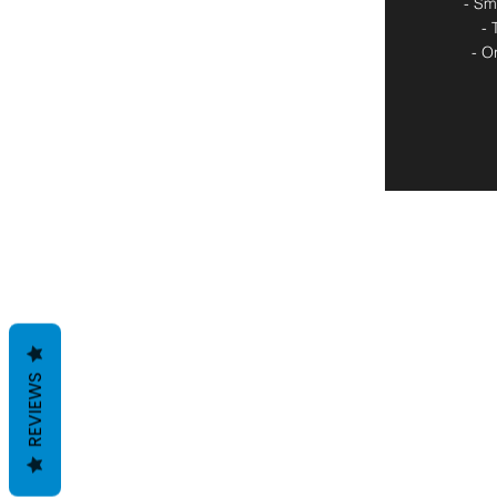
- Sm
- 
- O
REVIEWS