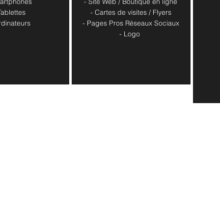
artphones
- Site Web / Boutique en ligne
Tablettes
- Cartes de visites / Flyers
rdinateurs
- Pages Pros Réseaux Sociaux
​- Logo