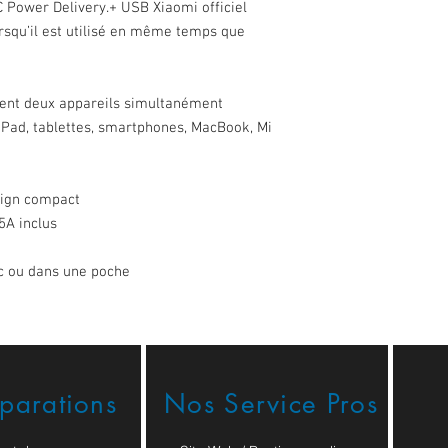
Power Delivery.+ USB Xiaomi officiel
chargeur produit moin
rsqu’il est utilisé en même temps que
chargeur peuvent donc
uns des autres et ains
chargeurs à la fois peti
chargeur Xiaomi.
ent deux appareils simultanément
Cet adaptateur secteu
Pad, tablettes, smartphones, MacBook, Mi
accompagné d’un câble
permet de recharger to
smartphones, les table
sign compact
power bank, etc.
5A inclus
Équipé d’un système de 
surtension, il fournit 
vos appareils.
c ou dans une poche
À peine plus grand que
Secteur USB + Type-C 
Tech (avec Câble Type
facilement dans un sa
utilisateurs pourront 
profiter de sa puissanc
éparations
Nos Service Pros