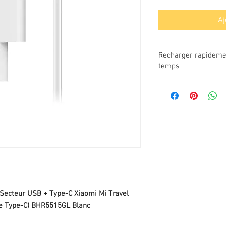
Aj
Recharger rapidem
temps
À la fois compact et p
Type-C Xiaomi Mi Trav
Type-C) BHR5515GL Bl
deux appareils simult
Ce chargeur Xiaomi off
Delivery 65W et une sor
peut recharger rapide
Type-C PD et son iPhon
vitesse, grâce au port
Lorsque les deux ports
délivre une puissance 
r Secteur USB + Type-C Xiaomi Mi Travel
celui-ci est capable de
le Type-C) BHR5515GL Blanc
Ce chargeur secteur Xi
GaN (nitrure de gallium