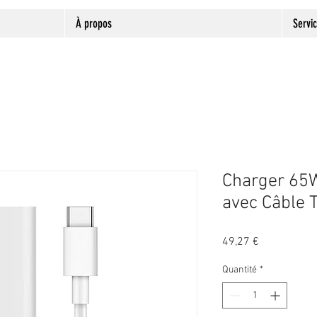
À propos
Servi
Charger 65
avec Câble 
Prix
49,27 €
Quantité
*