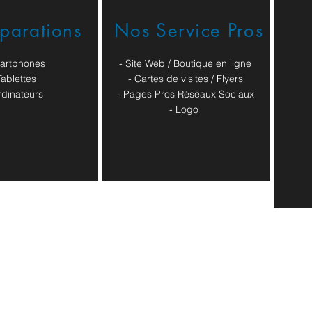
éparations
Nos Service Pros
artphones
- Site Web / Boutique en ligne
Tablettes
- Cartes de visites / Flyers
rdinateurs
- Pages Pros Réseaux Sociaux
​- Logo