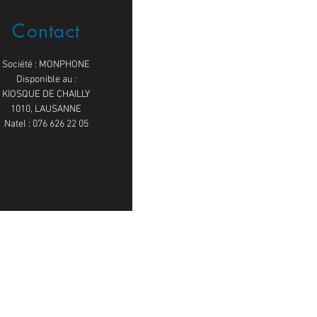
Contact
Société : MONPHONE
Disponible au :
KIOSQUE DE CHAILLY
1010, LAUSANNE
Natel : 076 626 22 05