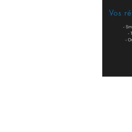
Vos r
Formulaire de contact
- Sm
- 
- O