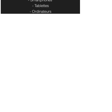
- Tablettes
- Ordinateurs
Nos Service Pros
- Site Web / Boutique en ligne
- Cartes de visites / Flyers
- Pages Pros Réseaux Sociaux
​- Logo
Contact