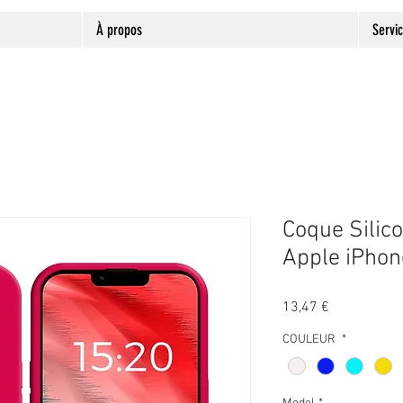
À propos
Servi
Coque Silic
Apple iPhon
Prix
13,47 €
COULEUR
*