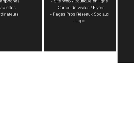
artphones
- Site Web / Boutique en ligne
Tablettes
- Cartes de visites / Flyers
rdinateurs
- Pages Pros Réseaux Sociaux
​- Logo