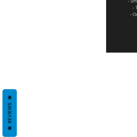
- Sm
- 
- O
REVIEWS