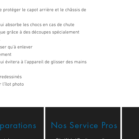
 protéger le capot arrière et le châssis de
ui absorbe les chocs en cas de chute
tique grâce à des découpes spécialement
s
oser qu’à enlever
ilement
i évitera à l’appareil de glisser des mains
 redessinés
l’îlot photo
éparations
Nos Service Pros