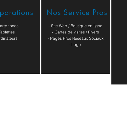
éparations
Nos Service Pros
artphones
- Site Web / Boutique en ligne
Tablettes
- Cartes de visites / Flyers
rdinateurs
- Pages Pros Réseaux Sociaux
​- Logo