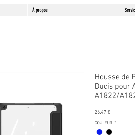
À propos
Servi
Housse de P
Ducis pour 
A1822/A18
Prix
26,47 €
COULEUR
*