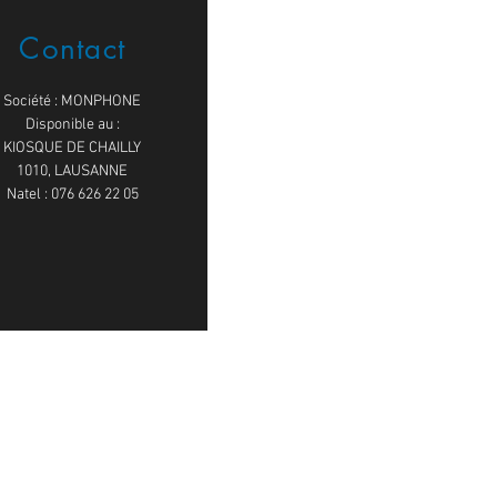
Contact
Société : MONPHONE
Disponible au :
KIOSQUE DE CHAILLY
1010, LAUSANNE
Natel : 076 626 22 05