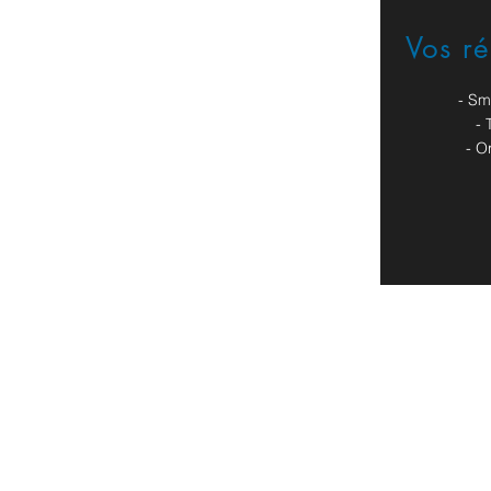
Vos r
Formulaire de contact
- Sm
- 
- O