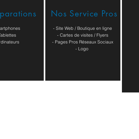
éparations
Nos Service Pros
artphones
- Site Web / Boutique en ligne
Tablettes
- Cartes de visites / Flyers
rdinateurs
- Pages Pros Réseaux Sociaux
​- Logo