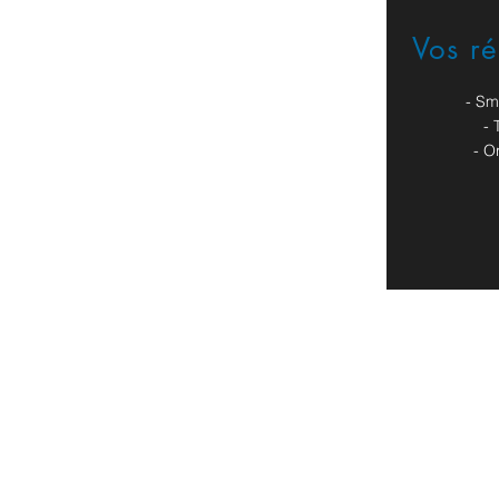
Vos r
Formulaire de contact
- Sm
- 
- O