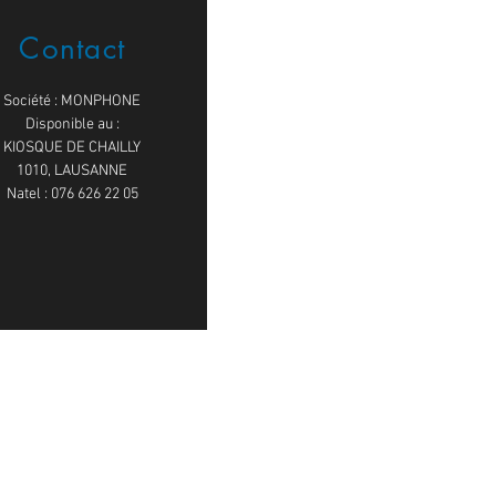
Contact
Société : MONPHONE
Disponible au :
KIOSQUE DE CHAILLY
1010, LAUSANNE
Natel : 076 626 22 05