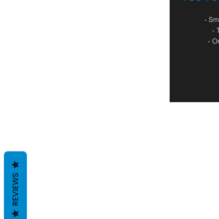
- Sm
- 
- O
REVIEWS