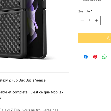
Sélectionner
Quantité
*
Aj
laxy Z Flip Dux Ducis Venice
able et complète ! C’est ce que Mobilax
ip
Galaxy Z Flip , vous ne trouverez pas