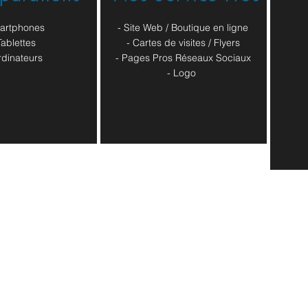
artphones
- Site Web / Boutique en ligne
Tablettes
- Cartes de visites / Flyers
rdinateurs
- Pages Pros Réseaux Sociaux
​- Logo