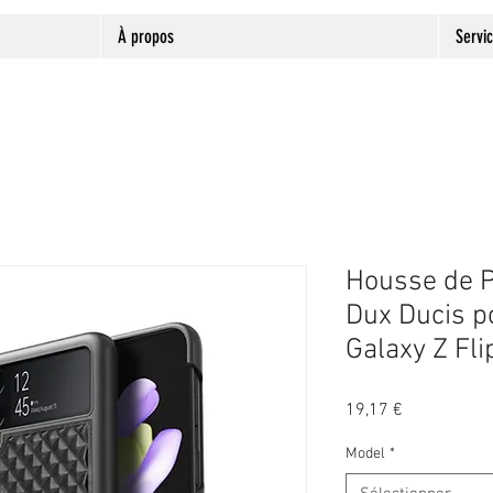
À propos
Servi
Housse de P
Dux Ducis 
Galaxy Z Fli
Prix
19,17 €
Model
*