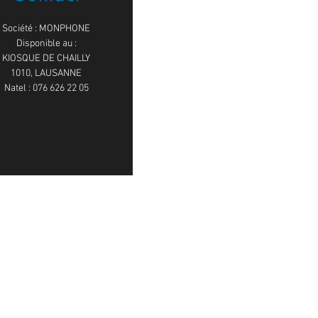
Société : MONPHONE
Disponible au :
KIOSQUE DE CHAILLY
1010, LAUSANNE
Natel : 076 626 22 05