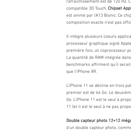
rafraichissement est de 120 Hz. C
compatible 3D Touch.
Chipset App
est animé par l’A13 Bionic. Ce ch
composition exacte n’est pas offic
Il intègre plusieurs coeurs applicat
processeur graphique signé Apple,
première fois, un coprocesseur p
La quantité de RAM intégrée dans l
benchmarks affirment qu’il serait
que l’iPhone XR.
L’iPhone 11 se décline en trois pa
premier est de 64 Go. Le deuxième
Go. L’iPhone 11 est le seul à pro
11 (et il est le seul à ne pas prop
Double capteur photo 12+12 méga
d’un double capteur photo, comme 