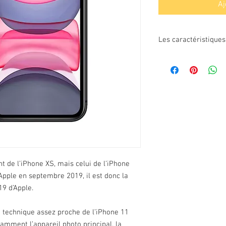
Aj
Les caractéristique
Fiche technique
Ecran
Taille de l'écran
Définition
Technologie d'affich
Mémoire
t de l’iPhone XS, mais celui de l’iPhone
’Apple en septembre 2019, il est donc la
Carte mémoire
9 d’Apple.
Performance
e technique assez proche de l’iPhone 11
Processeur
tamment l’appareil photo principal, la