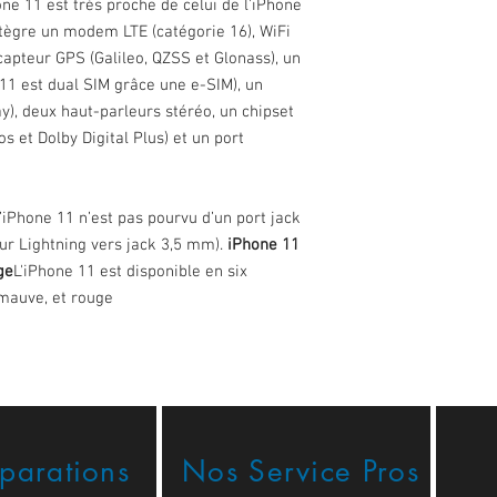
ne 11 est très proche de celui de l’iPhone
intègre un modem LTE (catégorie 16), WiFi
capteur GPS (Galileo, QZSS et Glonass), un
1 est dual SIM grâce une e-SIM), un
), deux haut-parleurs stéréo, un chipset
s et Dolby Digital Plus) et un port
iPhone 11 n’est pas pourvu d’un port jack
eur Lightning vers jack 3,5 mm).
iPhone 11
ge
L'iPhone 11 est disponible en six
, mauve, et rouge
éparations
Nos Service Pros