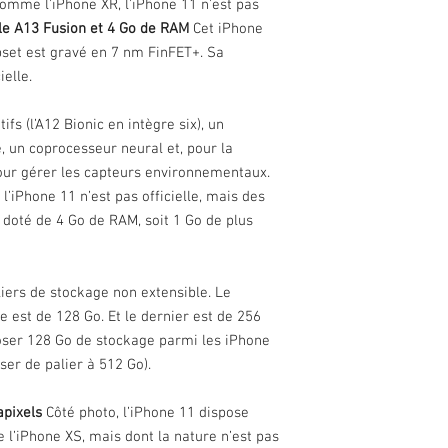
omme l’iPhone XR, l’iPhone 11 n’est pas
Stabilisateur
le A13 Fusion et 4 Go de RAM
Cet iPhone
Capteur vidéo
ipset est gravé en 7 nm FinFET+. Sa
ielle.
Réseau
ifs (l’A12 Bionic en intègre six), un
Double SIM
 un coprocesseur neural et, pour la
our gérer les capteurs environnementaux.
Format SIM
’iPhone 11 n’est pas officielle, mais des
Connectivité
 doté de 4 Go de RAM, soit 1 Go de plus
Bluetooth
liers de stockage non extensible. Le
NFC
 est de 128 Go. Et le dernier est de 256
poser 128 Go de stockage parmi les iPhone
Connecteur USB
oser de palier à 512 Go).
Version USB
pixels
Côté photo, l’iPhone 11 dispose
Caractéristique
l’iPhone XS, mais dont la nature n’est pas