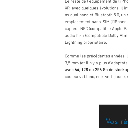
Le reste de l’équipement de l’iPho
XR, avec quelques évolutions. Il 
ax dual band et Bluetooth 5.0, un 
emplacement nano-SIM (l’iPhone 1
capteur NFC (compatible Apple Pay
audio hi-fi (compatible Dolby Atmo
Lightning propriétaire.
Comme les précédentes années, l’
3,5 mm (et il n’y a plus d’adaptat
avec 64, 128 ou 256 Go de stocka
couleurs : blanc, noir, vert, jaune
Vos r
Formulaire de contact