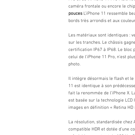
caméra frontale ou encore le chi
pouces
L’iPhone 11 ressemble bea
bords très arrondis et aux couleu
Les matériaux sont identiques : v
sur les tranches. Le châssis gagn
certification IP67 à IP68. Le blo
celui de l’iPhone 11 Pro, n’est pl
photo.
Il intègre désormais le flash et l
11 est identique à son prédécesseu
fait la renommée de l’iPhone X. La
est basée sur la technologie LCD 
images en définition « Retina HD »
La résolution, standardisée chez A
compatible HDR et dotée d’une co