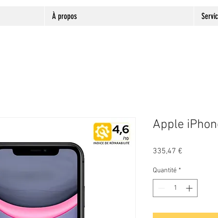
À propos
Servi
Apple iPho
Prix
335,47 €
Quantité
*