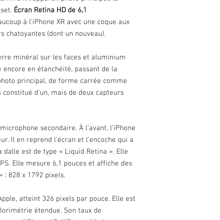
pset.
Écran Retina HD de 6,1
CPU Core
ucoup à l’iPhone XR avec une coque aux
rs chatoyantes (dont un nouveau).
RAM
erre minéral sur les faces et aluminium
GPU
e encore en étanchéité, passant de la
OS
c photo principal, de forme carrée comme
us constitué d’un, mais de deux capteurs
Autonomie
Batterie
e microphone secondaire. À l’avant, l’iPhone
r. Il en reprend l’écran et l’encoche qui a
Appareil photo
 dalle est de type « Liquid Retina ». Elle
Capteur principal
IPS. Elle mesure 6,1 pouces et affiche des
 : 828 x 1792 pixels.
Capteur frontal
pple, atteint 326 pixels par pouce. Elle est
Flash
lorimétrie étendue. Son taux de