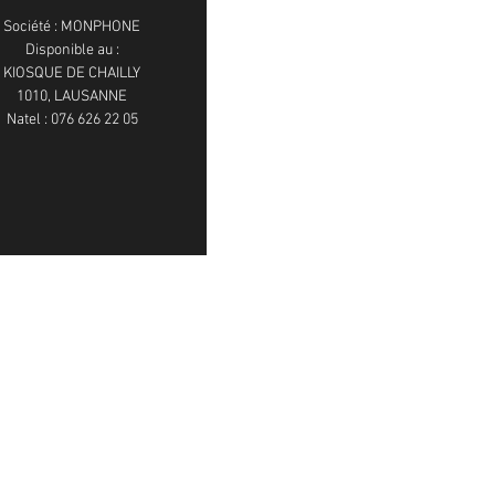
Société : MONPHONE
Disponible au :
KIOSQUE DE CHAILLY
1010, LAUSANNE
Natel : 076 626 22 05