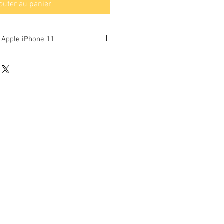
outer au panier
s Apple iPhone 11
6.1 pouces
1792 x 828 pixels
age
Retina
non
Apple A13 Bionic