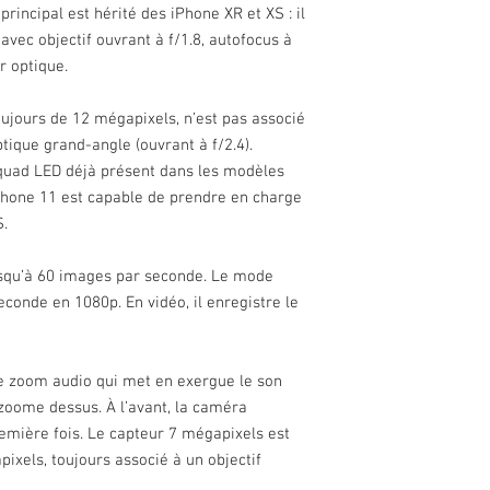
générales
principal est hérité des iPhone XR et XS : il
avec objectif ouvrant à f/1.8, autofocus à
Date de lancement
r optique.
Dimensions
oujours de 12 mégapixels, n’est pas associé
Poids
ptique grand-angle (ouvrant à f/2.4).
 quad LED déjà présent dans les modèles
DAS
iPhone 11 est capable de prendre en charge
S.
Etanchéité
squ’à 60 images par seconde. Le mode
conde en 1080p. En vidéo, il enregistre le
le zoom audio qui met en exergue le son
zoome dessus. À l’avant, la caméra
remière fois. Le capteur 7 mégapixels est
xels, toujours associé à un objectif