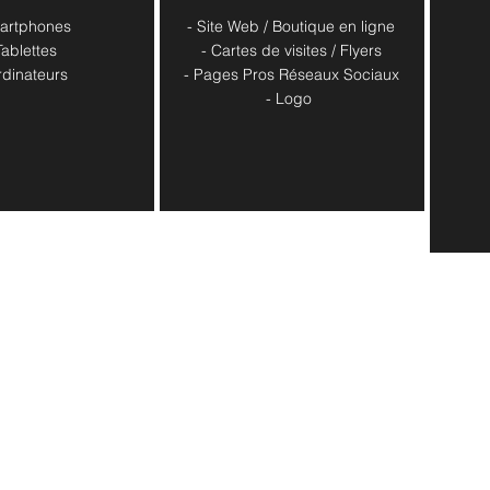
artphones
- Site Web / Boutique en ligne
Tablettes
- Cartes de visites / Flyers
rdinateurs
- Pages Pros Réseaux Sociaux
​- Logo