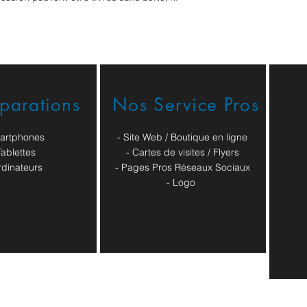
éparations
Nos Service Pros
artphones
- Site Web / Boutique en ligne
Tablettes
- Cartes de visites / Flyers
rdinateurs
- Pages Pros Réseaux Sociaux
​- Logo