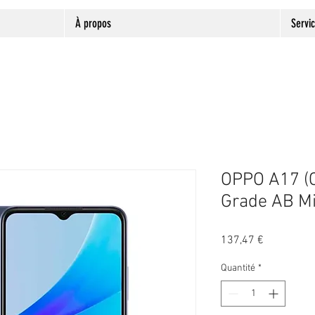
À propos
Servi
OPPO A17 (
Grade AB Mi
Prix
137,47 €
Quantité
*