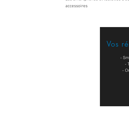
accessoires
Vos r
Formulaire de contact
- Sm
- 
- O