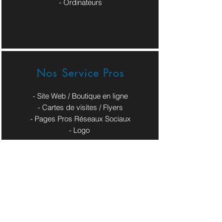
- Ordinateurs
Nos Service Pros
- Site Web / Boutique en ligne
- Cartes de visites / Flyers
- Pages Pros Réseaux Sociaux
​- Logo
Contact
Société : MONPHONE