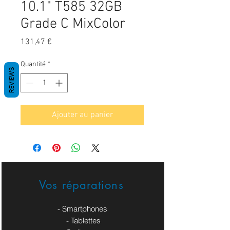
10.1" T585 32GB
Grade C MixColor
Prix
131,47 €
Quantité
*
REVIEWS
Ajouter au panier
Vos réparations
- Smartphones
- Tablettes