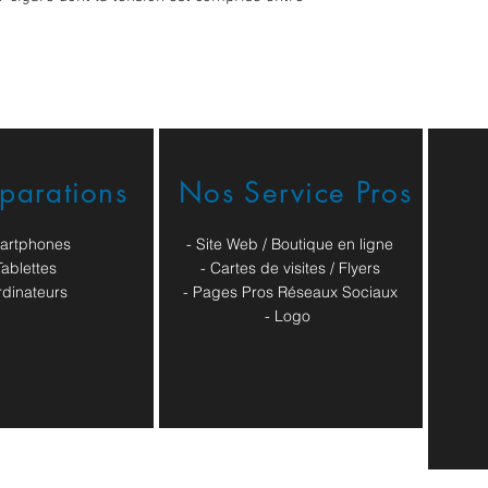
éparations
Nos Service Pros
artphones
- Site Web / Boutique en ligne
Tablettes
- Cartes de visites / Flyers
rdinateurs
- Pages Pros Réseaux Sociaux
​- Logo