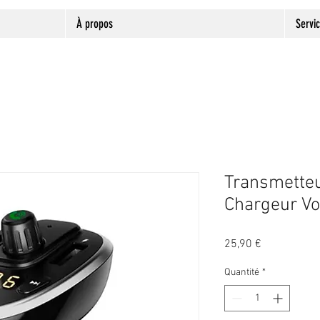
À propos
Servi
Transmetteu
Chargeur Vo
Prix
25,90 €
Quantité
*