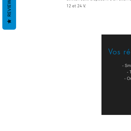
REVIEWS
12 et 24 V.
Vos r
Formulaire de contact
- Sm
- 
- O