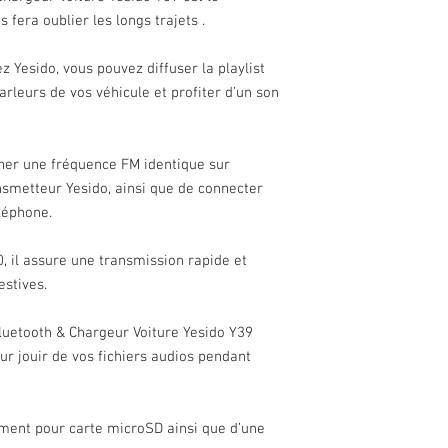
fera oublier les longs trajets .
z Yesido, vous pouvez diffuser la playlist
rleurs de vos véhicule et profiter d’un son
ionner une fréquence FM identique sur
ansmetteur Yesido, ainsi que de connecter
léphone.
, il assure une transmission rapide et
estives.
luetooth & Chargeur Voiture Yesido Y39
our jouir de vos fichiers audios pendant
ement pour carte microSD ainsi que d’une