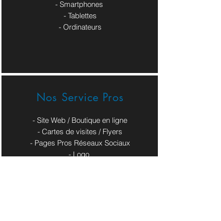
- Smartphones
- Tablettes
- Ordinateurs
Nos Service Pros
- Site Web / Boutique en ligne
- Cartes de visites / Flyers
- Pages Pros Réseaux Sociaux
​- Logo
Contact