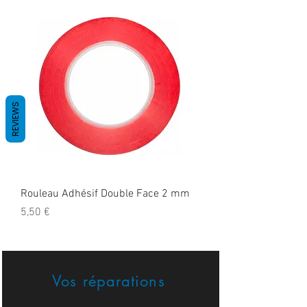
REVIEWS
Rouleau Adhésif Double Face 2 mm
Prix
5,50 €
Vos réparations